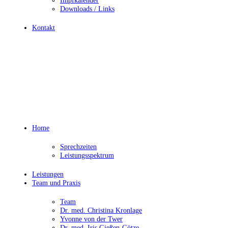
Impfkalender
Downloads / Links
Kontakt
Home
Sprechzeiten
Leistungsspektrum
Leistungen
Team und Praxis
Team
Dr. med. Christina Kronlage
Yvonne von der Twer
Dr. med. Iris Gießen-Götze