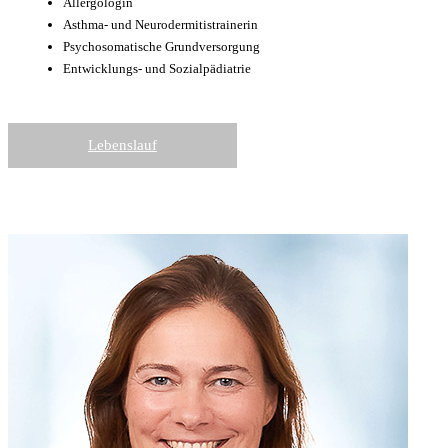
Allergologin
Asthma- und Neurodermitis­trainerin
Psychosomatische Grund­versorgung
Entwicklungs- und Sozial­pädiatrie
Lebenslauf