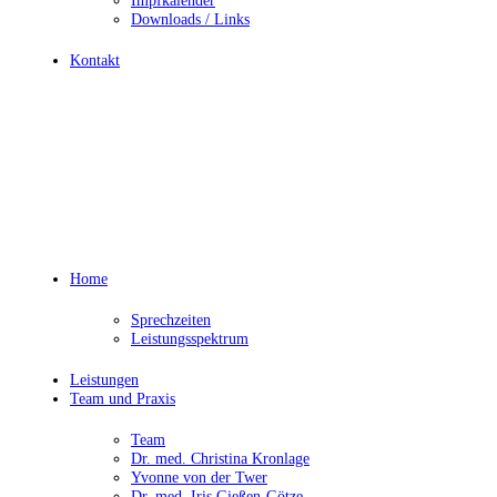
Impfkalender
Downloads / Links
Kontakt
Home
Sprechzeiten
Leistungsspektrum
Leistungen
Team und Praxis
Team
Dr. med. Christina Kronlage
Yvonne von der Twer
Dr. med. Iris Gießen-Götze