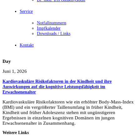
Service
Notfallnummern
Impfkalender
Downloads / Links
Kontakt
Day
Juni 1, 2026
Kardiovaskuläre Risikofaktoren in der Kindheit und ihre
Auswirkungen auf die kognitive Leistungsfähigkeit im
Erwachsenenalter
Kardiovaskuläre Risikofaktoren wie ein erhöhter Body-Mass-Index
(BMI) und ein vergrößerter Taillenumfang in früher Kindheit,
Kindheit und früher Adoleszenz stehen mit ungünstigeren
Ergebnissen in einzelnen kognitiven Domänen im jungen
Erwachsenenalter in Zusammenhang.
Weitere Links